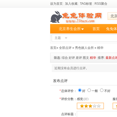
设为首页
|
加入收藏
|
TAG标签
|
RSS聚合
北
北京养生会所
首页
兔兔体
主题
首页
»
全部点评
»
秀色丽人会所
»
精华
筛选:
综合
好评
差评
图文
精华
排序:
最新点
近期没有会员进行点评。
发布点评
*
总体评价：
好
一般
不好
*
评价分数：
感觉
(好)
服
点评标题：