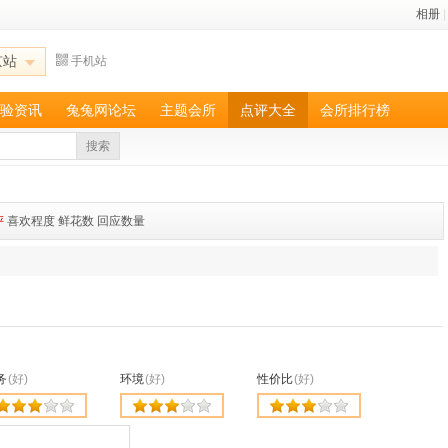
相册
|
京站
手机站
验资讯
兔兔网论坛
主题会所
点评大全
会所排行榜
搜索
评
喜欢程度
鲜花数
回应数量
务
(好)
环境
(好)
性价比
(好)