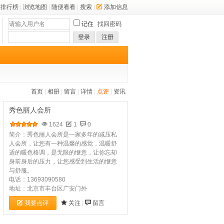
排行榜
|
浏览地图
|
随便看看
|
搜索
|
添加信息
记住
找回密码
登录
注册
首页
|
相册
|
留言
|
详情
|
点评
|
资讯
秀色丽人会所
1624
1
0
简介：秀色丽人会所是一家多年的减压私
人会所，让您有一种温馨的感觉，温暖舒
适的暖色格调，是无限的惬意，让你忘却
身前身后的压力，让您感受到生活的惬意
与舒服。
电话：13693090580
地址：北京市丰台区广安门外
我要点评
关注
|
留言