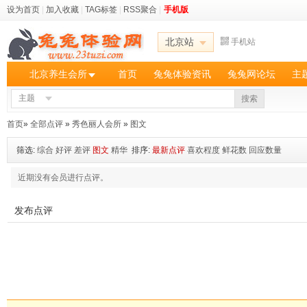
设为首页
|
加入收藏
|
TAG标签
|
RSS聚合
|
手机版
北京站
手机站
北京养生会所
首页
兔兔体验资讯
兔兔网论坛
主
主题
搜索
首页
»
全部点评
»
秀色丽人会所
»
图文
筛选:
综合
好评
差评
图文
精华
排序:
最新点评
喜欢程度
鲜花数
回应数量
近期没有会员进行点评。
发布点评