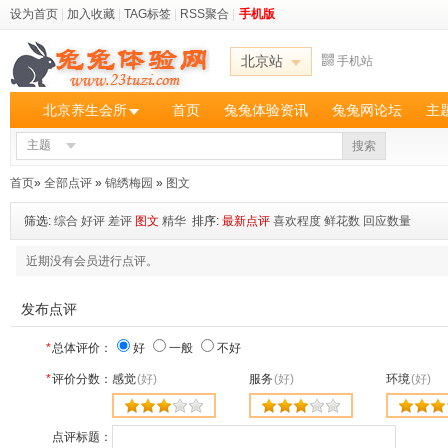
设为首页
|
加入收藏
|
TAG标签
|
RSS聚合
|
手机版
北京站
手机站
北京养生会所
首页
兔兔体验资讯
兔兔网论坛
主
主题
搜索
首页
»
全部点评
»
锦绣梅园
»
图文
筛选:
综合
好评
差评
图文
精华
排序:
最新点评
喜欢程度
鲜花数
回应数量
近期没有会员进行点评。
发布点评
*
总体评价：
好
一般
不好
*
评价分数：
感觉
(好)
服务
(好)
环境
(好)
点评标题：