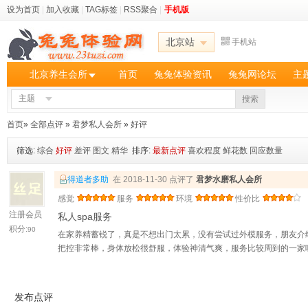
设为首页
|
加入收藏
|
TAG标签
|
RSS聚合
|
手机版
北京站
手机站
北京养生会所
首页
兔兔体验资讯
兔兔网论坛
主
主题
搜索
首页
»
全部点评
»
君梦私人会所
»
好评
筛选:
综合
好评
差评
图文
精华
排序:
最新点评
喜欢程度
鲜花数
回应数量
得道者多助
在 2018-11-30 点评了
君梦水磨私人会所
感觉
服务
环境
性价比
注册会员
私人spa服务
积分:
90
在家养精蓄锐了，真是不想出门太累，没有尝试过外模服务，朋友介
把控非常棒，身体放松很舒服，体验神清气爽，服务比较周到的一家
发布点评