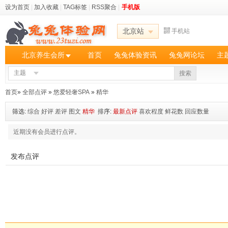
设为首页
|
加入收藏
|
TAG标签
|
RSS聚合
|
手机版
北京站
手机站
北京养生会所
首页
兔兔体验资讯
兔兔网论坛
主
主题
搜索
首页
»
全部点评
»
悠爱轻奢SPA
»
精华
筛选:
综合
好评
差评
图文
精华
排序:
最新点评
喜欢程度
鲜花数
回应数量
近期没有会员进行点评。
发布点评