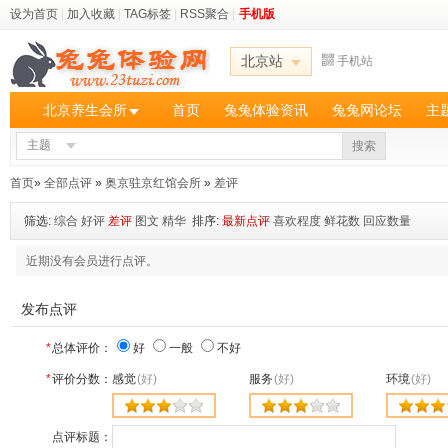
设为首页
|
加入收藏
|
TAG标签
|
RSS聚合
|
手机版
北京站
手机站
北京养生会所
首页
兔兔体验资讯
兔兔网论坛
主
主题
搜索
首页
»
全部点评
»
奥京驻京红馆会所
»
差评
筛选:
综合
好评
差评
图文
精华
排序:
最新点评
喜欢程度
鲜花数
回应数量
近期没有会员进行点评。
发布点评
*
总体评价：
好
一般
不好
*
评价分数：
感觉
(好)
服务
(好)
环境
(好)
点评标题：