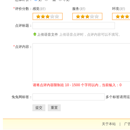
*
评价分数：
感觉
(好)
服务
(好)
环境
(好)
点评标题：
上传语音文件
上传语音点评时，点评内容可以不填写。
*
点评内容：
请将点评内容限制在 10 - 1500 个字符以内，当前输入：
0
兔兔网标签：
多个标签请用逗号
提交
重置
关于本站
|
广