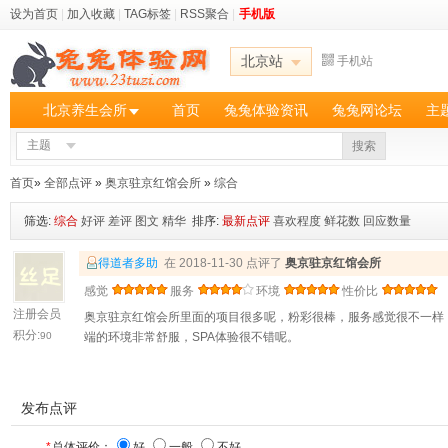
设为首页
|
加入收藏
|
TAG标签
|
RSS聚合
|
手机版
北京站
手机站
北京养生会所
首页
兔兔体验资讯
兔兔网论坛
主
主题
搜索
首页
»
全部点评
»
奥京驻京红馆会所
»
综合
筛选:
综合
好评
差评
图文
精华
排序:
最新点评
喜欢程度
鲜花数
回应数量
得道者多助
在 2018-11-30 点评了
奥京驻京红馆会所
感觉
服务
环境
性价比
注册会员
奥京驻京红馆会所里面的项目很多呢，粉彩很棒，服务感觉很不一样
积分:
90
端的环境非常舒服，SPA体验很不错呢。
发布点评
*
总体评价：
好
一般
不好