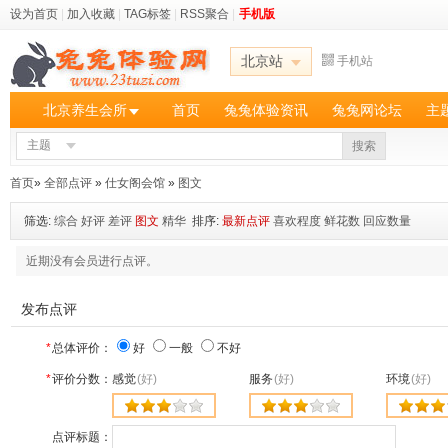
设为首页
|
加入收藏
|
TAG标签
|
RSS聚合
|
手机版
北京站
手机站
北京养生会所
首页
兔兔体验资讯
兔兔网论坛
主
主题
搜索
首页
»
全部点评
»
仕女阁会馆
»
图文
筛选:
综合
好评
差评
图文
精华
排序:
最新点评
喜欢程度
鲜花数
回应数量
近期没有会员进行点评。
发布点评
*
总体评价：
好
一般
不好
*
评价分数：
感觉
(好)
服务
(好)
环境
(好)
点评标题：