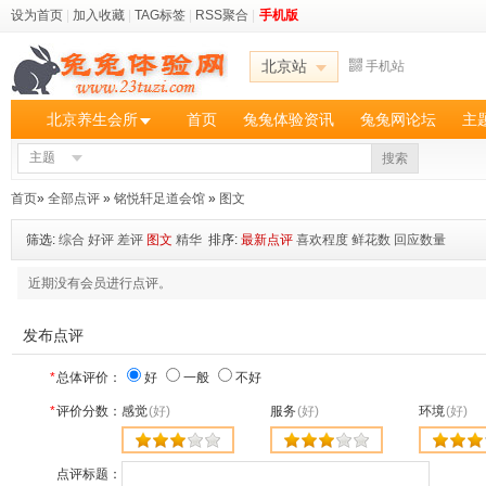
设为首页
|
加入收藏
|
TAG标签
|
RSS聚合
|
手机版
北京站
手机站
北京养生会所
首页
兔兔体验资讯
兔兔网论坛
主
主题
搜索
首页
»
全部点评
»
铭悦轩足道会馆
»
图文
筛选:
综合
好评
差评
图文
精华
排序:
最新点评
喜欢程度
鲜花数
回应数量
近期没有会员进行点评。
发布点评
*
总体评价：
好
一般
不好
*
评价分数：
感觉
(好)
服务
(好)
环境
(好)
点评标题：