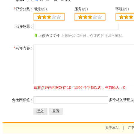
*
评价分数：
感觉
(好)
服务
(好)
环境
(好)
点评标题：
上传语音文件
上传语音点评时，点评内容可以不填写。
*
点评内容：
请将点评内容限制在 10 - 1500 个字符以内，当前输入：
0
兔兔网标签：
多个标签请用逗号
提交
重置
关于本站
|
广