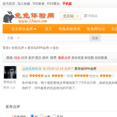
设为首页
|
加入收藏
|
TAG标签
|
RSS聚合
|
手机版
北京站
手机站
北京养生会所
首页
兔兔体验资讯
兔兔网论坛
主
主题
搜索
首页
»
全部点评
»
君乐仙SPA会所
»
综合
筛选:
综合
好评
差评
图文
精华
排序:
最新点评
喜欢程度
鲜花数
回应数量
丝足的生活
在 2018-12-14 点评了
君乐仙SPA会所
感觉
服务
环境
性价比
青铜会员
条件都不错，两个都想要钱没带够就留下了6号水疗师，身材也真的
积分:
110
地样子，SPA服务的也是相当的不错了。
发布点评
*
总体评价：
好
一般
不好