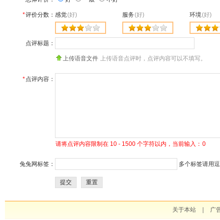
*
评价分数：
感觉
(好)
服务
(好)
环境
(好)
点评标题：
上传语音文件
上传语音点评时，点评内容可以不填写。
*
点评内容：
请将点评内容限制在 10 - 1500 个字符以内，当前输入：
0
兔兔网标签：
多个标签请用逗号
提交
重置
关于本站
|
广