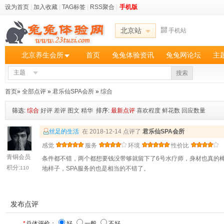
设为首页
|
加入收藏
|
TAG标签
|
RSS聚合
|
手机版
北京站
手机站
北京养生会所
首页
兔兔体验资讯
兔兔网论坛
主
主题
搜索
首页
»
全部点评
»
君乐仙SPA会所
»
综合
筛选:
综合
好评
差评
图文
精华
排序:
最新点评
喜欢程度
鲜花数
回应数量
丝足的生活
在 2018-12-14 点评了
君乐仙SPA会所
感觉
服务
环境
性价比
青铜会员
条件都不错，两个都想要钱没带够就留下了6号水疗师，身材也真的
积分:
110
地样子，SPA服务的也是相当的不错了。
发布点评
*
总体评价：
好
一般
不好