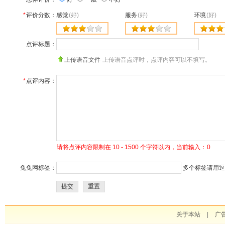
*
评价分数：
感觉
(好)
服务
(好)
环境
(好)
点评标题：
上传语音文件
上传语音点评时，点评内容可以不填写。
*
点评内容：
请将点评内容限制在 10 - 1500 个字符以内，当前输入：
0
兔兔网标签：
多个标签请用逗号
提交
重置
关于本站
|
广