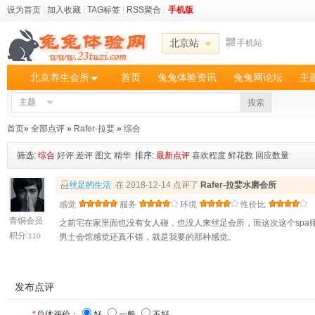
设为首页
|
加入收藏
|
TAG标签
|
RSS聚合
|
手机版
北京站
手机站
北京养生会所
首页
兔兔体验资讯
兔兔网论坛
主
主题
搜索
首页
»
全部点评
»
Rafer-拉婓
»
综合
筛选:
综合
好评
差评
图文
精华
排序:
最新点评
喜欢程度
鲜花数
回应数量
丝足的生活
在 2018-12-14 点评了
Rafer-拉婓水磨会所
感觉
服务
环境
性价比
青铜会员
之前宅在家里面也没有女人碰，也没人来丝足会所，而这次这个spa
积分:
110
男士会馆感觉还真不错，就是我要的那种感觉。
发布点评
*
总体评价：
好
一般
不好