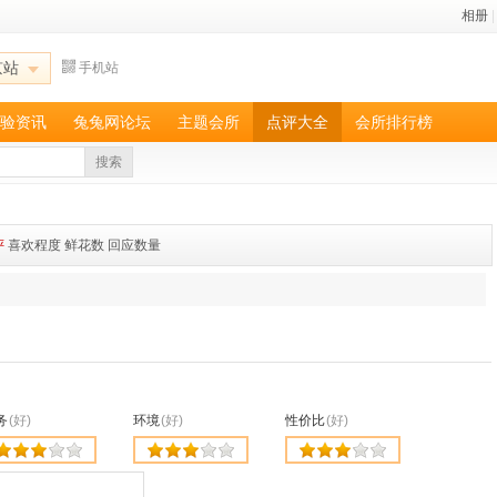
相册
|
京站
手机站
验资讯
兔兔网论坛
主题会所
点评大全
会所排行榜
搜索
评
喜欢程度
鲜花数
回应数量
务
(好)
环境
(好)
性价比
(好)