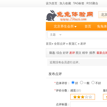
设为首页
|
加入收藏
|
TAG标签
|
RSS聚合
北
北京养生会所
首页
兔兔体
主题
首页
»
全部点评
»
夜蒲汇
»
差评
筛选:
综合
好评
差评
图文
精华
排序:
最新点
近期没有会员进行点评。
发布点评
*
总体评价：
好
一般
不好
*
评价分数：
感觉
(好)
服
点评标题：