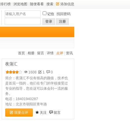
排行榜
|
浏览地图
|
随便看看
|
搜索
|
添加信息
记住
找回密码
登录
注册
首页
|
相册
|
留言
|
详情
|
点评
|
资讯
夜蒲汇
1608
1
0
简介：夜蒲汇不仅有很高的颜值，技术也
是首屈一指的，他们在专门的学校接受过
专业的指导，您在这可以体会到一流的服
务。
电话：18401940287
地址：北京市朝阳区青年路
我要点评
关注
|
留言