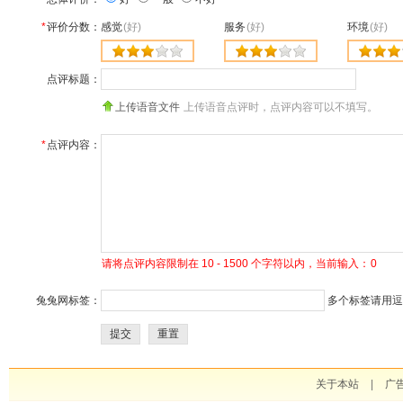
*
评价分数：
感觉
(好)
服务
(好)
环境
(好)
点评标题：
上传语音文件
上传语音点评时，点评内容可以不填写。
*
点评内容：
请将点评内容限制在 10 - 1500 个字符以内，当前输入：
0
兔兔网标签：
多个标签请用逗号
提交
重置
关于本站
|
广