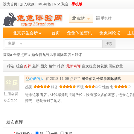
设为首页
|
加入收藏
|
TAG标签
|
RSS聚合
|
手机版
北京站
手机站
北京养生会所
首页
兔兔体验资讯
兔兔网论坛
主
主题
搜索
首页
»
全部点评
»
瀚金佰九号温泉国际酒店
»
好评
筛选:
综合
好评
差评
图文
精华
排序:
最新点评
喜欢程度
鲜花数
回应数量
心爱的人
在 2018-11-09 点评了
瀚金佰九号温泉国际酒店
感觉
服务
环境
性价比
注册会员
进来这家酒店，让我感觉到很是放松，没有那么多的困惑，进来之后
积分:
100
漂亮。感觉来对了地方。
发布点评
*
总体评价：
好
一般
不好