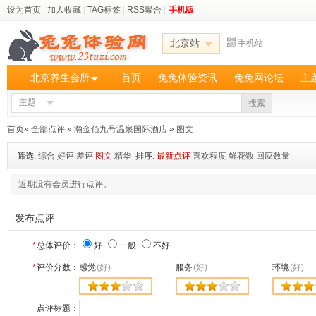
设为首页
|
加入收藏
|
TAG标签
|
RSS聚合
|
手机版
北京站
手机站
北京养生会所
首页
兔兔体验资讯
兔兔网论坛
主
主题
搜索
首页
»
全部点评
»
瀚金佰九号温泉国际酒店
»
图文
筛选:
综合
好评
差评
图文
精华
排序:
最新点评
喜欢程度
鲜花数
回应数量
近期没有会员进行点评。
发布点评
*
总体评价：
好
一般
不好
*
评价分数：
感觉
(好)
服务
(好)
环境
(好)
点评标题：