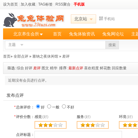
设为首页
|
加入收藏
|
TAG标签
|
RSS聚合
|
手机版
北京站
手机站
北京养生会所
首页
兔兔体验资讯
兔兔网论坛
主
主题
搜索
首页
»
全部点评
»
塞纳之夜休闲馆
»
差评
筛选:
综合
好评
差评
图文
精华
排序:
最新点评
喜欢程度
鲜花数
回应数量
近期没有会员进行点评。
发布点评
*
总体评价：
好
一般
不好
*
评价分数：
感觉
(好)
服务
(好)
环境
(好)
点评标题：