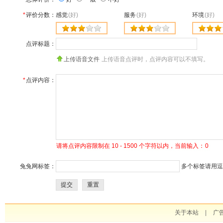
*
评价分数：
感觉
(好)
服务
(好)
环境
(好)
点评标题：
上传语音文件
上传语音点评时，点评内容可以不填写。
*
点评内容：
请将点评内容限制在 10 - 1500 个字符以内，当前输入：
0
兔兔网标签：
多个标签请用逗号
提交
重置
关于本站
|
广