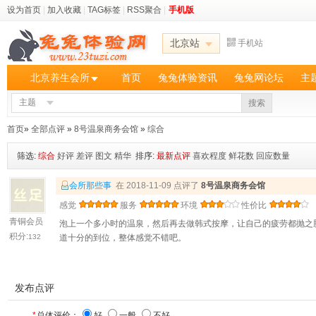
设为首页
|
加入收藏
|
TAG标签
|
RSS聚合
|
手机版
北京站
手机站
北京养生会所
首页
兔兔体验资讯
兔兔网论坛
主
主题
搜索
首页
»
全部点评
»
8号温泉商务会馆
»
综合
筛选:
综合
好评
差评
图文
精华
排序:
最新点评
喜欢程度
鲜花数
回应数量
会所那些事
在 2018-11-09 点评了
8号温泉商务会馆
感觉
服务
环境
性价比
青铜会员
泡上一个多小时的温泉，然后再去做韩式按摩，让自己的疲劳都抛之
积分:
132
道十分的到位，整体感觉不错吧。
发布点评
*
总体评价：
好
一般
不好