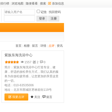
排行榜
|
浏览地图
|
随便看看
|
搜索
|
添加信息
记住
找回密码
登录
注册
首页
|
相册
|
留言
|
详情
|
点评
|
资讯
紫族东海洗浴中心
1557
2
0
简介：紫族东海洗浴中心打造专业，健
康，舒适的放松养生方式，我们认真的服
务为你放松疲劳感，让您更加的享受这里
的一切。
电话：010-63535006
地址：北京市西城区枣林前街119号
我要点评
关注
|
留言