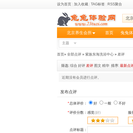
设为首页
|
加入收藏
|
TAG标签
|
RSS聚合
北
北京养生会所
首页
兔兔体
主题
首页
»
全部点评
»
紫族东海洗浴中心
»
差评
筛选:
综合
好评
差评
图文
精华
排序:
最新点
近期没有会员进行点评。
发布点评
*
总体评价：
好
一般
不好
*
评价分数：
感觉
(好)
服
点评标题：