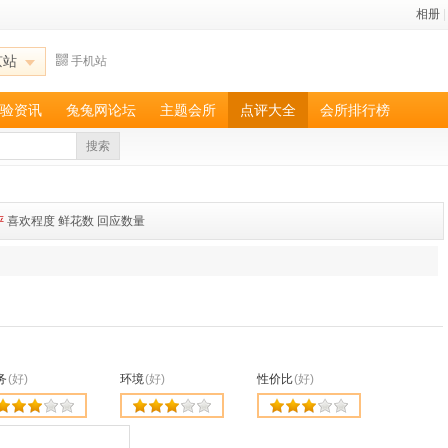
相册
|
京站
手机站
验资讯
兔兔网论坛
主题会所
点评大全
会所排行榜
搜索
评
喜欢程度
鲜花数
回应数量
务
(好)
环境
(好)
性价比
(好)