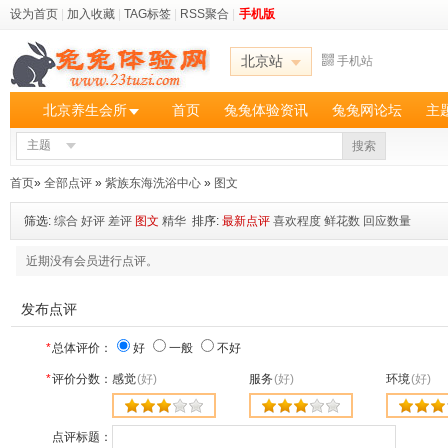
设为首页
|
加入收藏
|
TAG标签
|
RSS聚合
|
手机版
北京站
手机站
北京养生会所
首页
兔兔体验资讯
兔兔网论坛
主
主题
搜索
首页
»
全部点评
»
紫族东海洗浴中心
»
图文
筛选:
综合
好评
差评
图文
精华
排序:
最新点评
喜欢程度
鲜花数
回应数量
近期没有会员进行点评。
发布点评
*
总体评价：
好
一般
不好
*
评价分数：
感觉
(好)
服务
(好)
环境
(好)
点评标题：