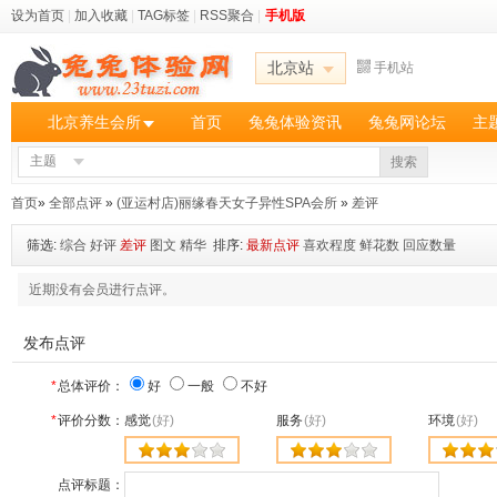
设为首页
|
加入收藏
|
TAG标签
|
RSS聚合
|
手机版
北京站
手机站
北京养生会所
首页
兔兔体验资讯
兔兔网论坛
主
主题
搜索
首页
»
全部点评
»
(亚运村店)丽缘春天女子异性SPA会所
»
差评
筛选:
综合
好评
差评
图文
精华
排序:
最新点评
喜欢程度
鲜花数
回应数量
近期没有会员进行点评。
发布点评
*
总体评价：
好
一般
不好
*
评价分数：
感觉
(好)
服务
(好)
环境
(好)
点评标题：