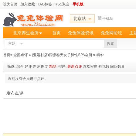
设为首页
|
加入收藏
|
TAG标签
|
RSS聚合
|
手机版
北京站
手机站
北京养生会所
首页
兔兔体验资讯
兔兔网论坛
主
主题
搜索
首页
»
全部点评
»
(亚运村店)丽缘春天女子异性SPA会所
»
精华
筛选:
综合
好评
差评
图文
精华
排序:
最新点评
喜欢程度
鲜花数
回应数量
近期没有会员进行点评。
发布点评