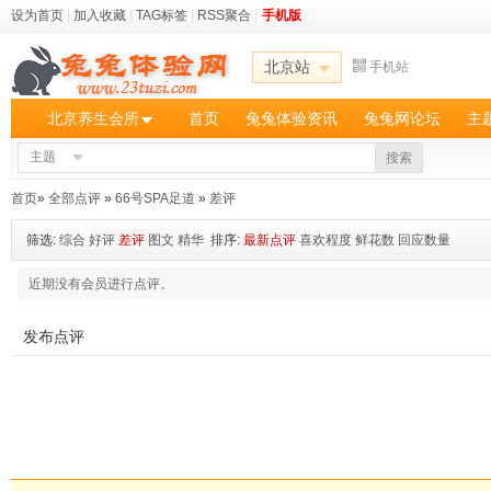
设为首页
|
加入收藏
|
TAG标签
|
RSS聚合
|
手机版
北京站
手机站
北京养生会所
首页
兔兔体验资讯
兔兔网论坛
主
主题
搜索
首页
»
全部点评
»
66号SPA足道
»
差评
筛选:
综合
好评
差评
图文
精华
排序:
最新点评
喜欢程度
鲜花数
回应数量
近期没有会员进行点评。
发布点评