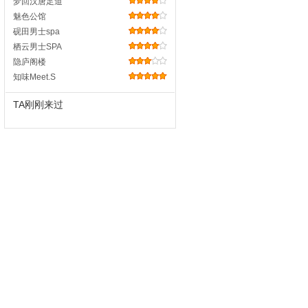
梦回汉唐足道
魅色公馆
砚田男士spa
栖云男士SPA
隐庐阁楼
知味Meet.S
TA刚刚来过