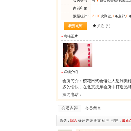
会员参与：
有
1
位会员去过(
我去过
,
商铺印象：
数据统计：
2110
次浏览,
1
条点评,
0
我要点评
|
关注
{/if}
商铺图片
详细介绍
会所简介：
樱花日式会馆
让人想到美
多的愉快，在北京按摩会所中打造品
预约电话：
会员点评
会员留言
筛选：
综合
好评
差评
图文
精华
|
排序：
最新