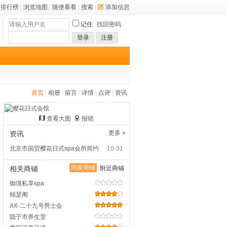
排行榜
|
浏览地图
|
随便看看
|
搜索
|
添加信息
记住
找回密码
登录
注册
首页
|
相册
|
留言
|
详情
|
点评
|
资讯
查看大图
报错
更多 »
资讯
北京市国贸樱花日式spa会所简约
10-31
同类商铺
相关商铺
附近商铺
御境私享spa
锦瑟阁
AX·二十九号男士会
隐于市养生堂