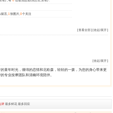
查看
) , 有
0
位会员想去(
我想去
,
查看
) .
条留言,
1
张图片,
0
个关注
[
查看全部
] [
收起/展开
]
[
收起/展开
]
好的童年时光，缠绵的恋情和北欧森，轻轻的一拨，为您的身心带来更
牌的专业按摩团队和清幽环境陪伴。
点评
最多鲜花
最多回应