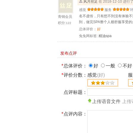
风月丝足
在 2018-12-10 进
感觉
服务
名不虚传，只有想不到没有体验不
青铜会员
到，做完SPA整个人都舒服享受的
积分:
122
总体评价：
好
兔兔网标签:
精油spa
发布点评
*
总体评价：
好
一般
不好
*
评价分数：
感觉
(好)
服
点评标题：
上传语音文件
上传
*
点评内容：