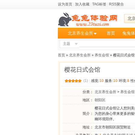
设为首页
|
加入收藏
|
TAG标签
|
RSS聚合
北
北京养生会所
首页
兔兔体
主题
首页
»
北京养生会所
»
养生会馆
» 樱花日式会馆
樱花日式会馆
(1)
|
感觉:
10
服务:
10
环境:
8
性
分类：
北京养生会所
>
养生会馆
地区：
朝阳区
樱花日式会馆让人想到美
简介：
为您的身心带来更多的愉
幽环境陪伴。
地址：
北京市朝阳区国贸附近