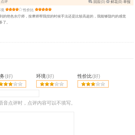
行了点评
回应
(
0
)
鲜花
(
0
)
举报
环境
性价比
到的绝色水疗师，按摩师帮我捏的时候手法还是比较高超的，我能够隐约的感觉
多了。
务
(好)
环境
(好)
性价比
(好)
语音点评时，点评内容可以不填写。