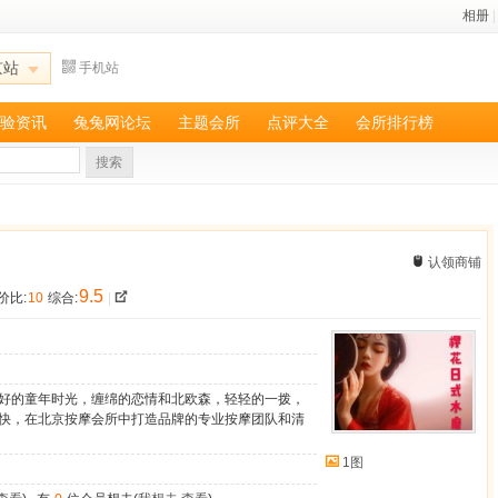
相册
|
京站
手机站
验资讯
兔兔网论坛
主题会所
点评大全
会所排行榜
搜索
认领商铺
9.5
价比:
10
综合:
|
好的童年时光，缠绵的恋情和北欧森，轻轻的一拨，
快，在北京按摩会所中打造品牌的专业按摩团队和清
1图