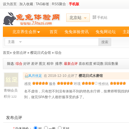
设为首页
|
加入收藏
|
TAG标签
|
RSS聚合
|
手机版
北京站
手机站
北京养生会所
首页
兔兔体验资讯
兔兔网论坛
主
主题
搜索
首页
»
全部点评
»
樱花日式会馆
»
综合
筛选:
综合
好评
差评
图文
精华
排序:
最新点评
喜欢程度
鲜花数
回应数量
风月丝足
在 2018-12-10 点评了
樱花日式水磨馆
感觉
服务
环境
性价比
青铜会员
名不虚传，只有想不到没有体验不到的绝色水疗师，按摩师帮我捏的
积分:
122
到，做完SPA整个人都舒服享受的多了。
发布点评
*
总体评价：
好
一般
不好