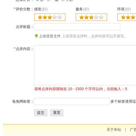
*
评价分数：
感觉
(好)
服务
(好)
环境
(好)
点评标题：
上传语音文件
上传语音点评时，点评内容可以不填写。
*
点评内容：
请将点评内容限制在 10 - 1500 个字符以内，当前输入：
0
兔兔网标签：
多个标签请用逗号
提交
重置
关于本站
|
广