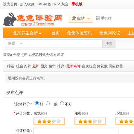
设为首页
|
加入收藏
|
TAG标签
|
RSS聚合
|
手机版
北京站
手机站
北京养生会所
首页
兔兔体验资讯
兔兔网论坛
主
主题
搜索
首页
»
全部点评
»
樱花日式会馆
»
差评
筛选:
综合
好评
差评
图文
精华
排序:
最新点评
喜欢程度
鲜花数
回应数量
近期没有会员进行点评。
发布点评
*
总体评价：
好
一般
不好
*
评价分数：
感觉
(好)
服务
(好)
环境
(好)
点评标题：