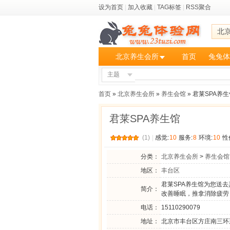
设为首页
|
加入收藏
|
TAG标签
|
RSS聚合
北
北京养生会所
首页
兔兔体
主题
首页
»
北京养生会所
»
养生会馆
» 君莱SPA养
君莱SPA养生馆
(1)
|
感觉:
10
服务:
8
环境:
10
性
分类：
北京养生会所
>
养生会馆
地区：
丰台区
君莱SPA养生馆为您送
简介：
改善睡眠，推拿消除疲劳
电话：
15110290079
地址：
北京市丰台区方庄南三环