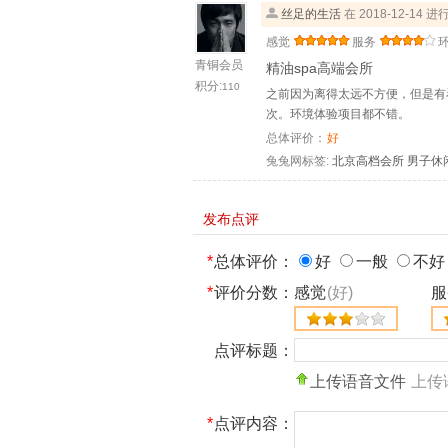
丝足的生活
在 2018-12-14 
感觉
服务
青铜会员
精油spa高端会所
积分:
110
之前因为离得太远不方便，但是有
次。环境体验项目都不错。
总体评价：
好
兔兔网标签:
北京高档会所
男子休
发布点评
*
总体评价：
好
一般
不好
*
评价分数：
感觉
(好)
服
点评标题：
上传语音文件
上传
*
点评内容：