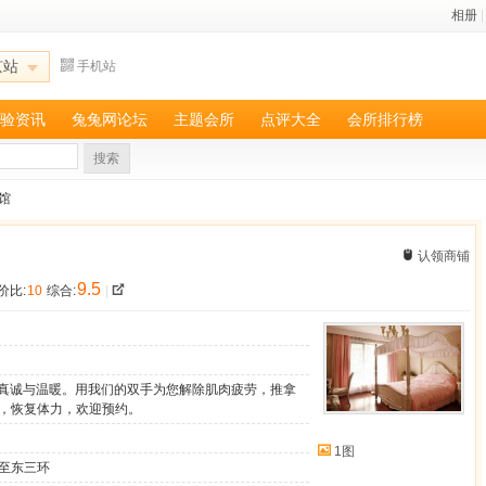
相册
|
京站
手机站
验资讯
兔兔网论坛
主题会所
点评大全
会所排行榜
搜索
生馆
认领商铺
9.5
价比:
10
综合:
|
去真诚与温暖。用我们的双手为您解除肌肉疲劳，推拿
，恢复体力，欢迎预约。
1图
至东三环