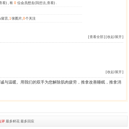
查看
) , 有
0
位会员想去(
我想去
,
查看
) .
条留言,
1
张图片,
0
个关注
[
查看全部
] [
收起/展开
]
[
收起/展开
]
真诚与温暖。用我们的双手为您解除肌肉疲劳，推拿改善睡眠，推拿消
点评
最多鲜花
最多回应