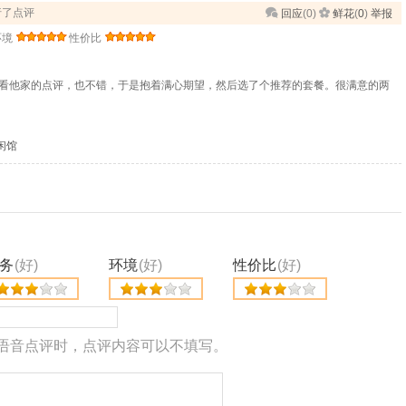
进行了点评
回应
(
0
)
鲜花
(
0
)
举报
环境
性价比
看他家的点评，也不错，于是抱着满心期望，然后选了个推荐的套餐。很满意的两
闲馆
务
(好)
环境
(好)
性价比
(好)
语音点评时，点评内容可以不填写。