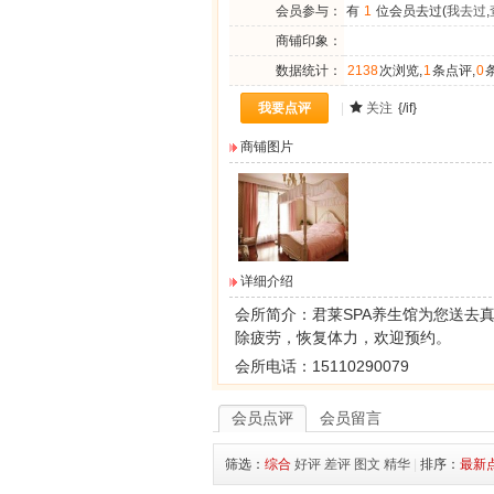
会员参与：
有
1
位会员去过(
我去过
,
商铺印象：
数据统计：
2138
次浏览,
1
条点评,
0
我要点评
|
关注
{/if}
商铺图片
详细介绍
会所简介：
君莱SPA养生馆
为您送去
除疲劳，恢复体力，欢迎预约。
会所电话：15110290079
会员点评
会员留言
筛选：
综合
好评
差评
图文
精华
|
排序：
最新