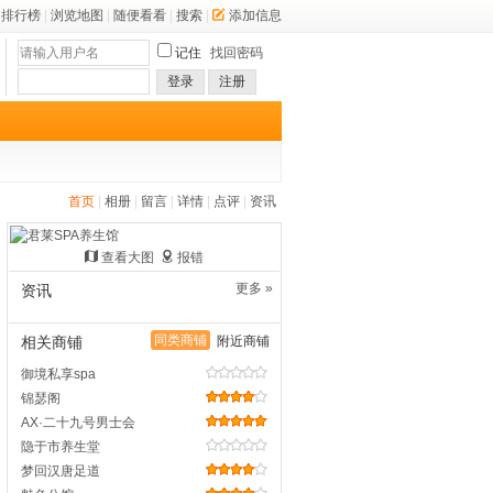
排行榜
|
浏览地图
|
随便看看
|
搜索
|
添加信息
记住
找回密码
登录
注册
首页
|
相册
|
留言
|
详情
|
点评
|
资讯
查看大图
报错
更多 »
资讯
同类商铺
相关商铺
附近商铺
御境私享spa
锦瑟阁
AX·二十九号男士会
隐于市养生堂
梦回汉唐足道