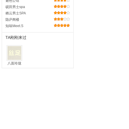
魅色公馆
砚田男士spa
栖云男士SPA
隐庐阁楼
知味Meet.S
TA刚刚来过
八面玲珑