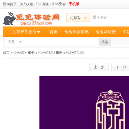
设为首页
|
加入收藏
|
TAG标签
|
RSS聚合
|
手机版
北京站
手机站
北京养生会所
首页
兔兔体验资讯
兔兔网论坛
主
主题
搜索
首页
»
悦公馆
»
相册
»
悦公馆默认相册
» 悦公馆
(1/2)
上一张
下一张