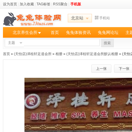
设为首页
|
加入收藏
|
TAG标签
|
RSS聚合
|
手机版
北京站
手机站
北京养生会所
首页
兔兔体验资讯
兔兔网论坛
主
主题
搜索
首页
»
(天怡店)泽桂轩足道会所
»
相册
»
(天怡店)泽桂轩足道会所默认相册
» (天
上一张
下一张