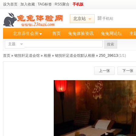
设为首页
|
加入收藏
|
TAG标签
|
RSS聚合
|
手机版
北京站
手机站
北京养生会所
首页
兔兔体验资讯
兔兔网论坛
主
主题
搜索
首页
»
铭悦轩足道会馆
»
相册
»
铭悦轩足道会馆默认相册
» 250_39613
(1/1)
上一张
下一张