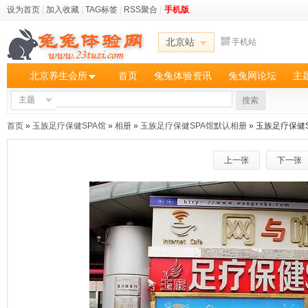
设为首页
|
加入收藏
|
TAG标签
|
RSS聚合
|
手机版
北京站
手机站
北京养生会所
首页
兔兔体验资讯
兔兔网论坛
主
主题
搜索
首页
»
玉族足疗保健SPA馆
»
相册
»
玉族足疗保健SPA馆默认相册
» 玉族足疗保健
上一张
下一张