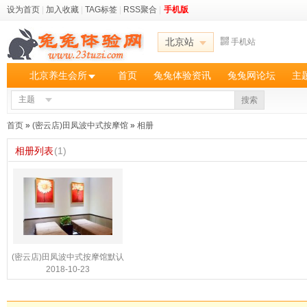
设为首页
|
加入收藏
|
TAG标签
|
RSS聚合
|
手机版
北京站
手机站
北京养生会所
首页
兔兔体验资讯
兔兔网论坛
主
主题
搜索
首页
»
(密云店)田凤波中式按摩馆
»
相册
相册列表
(1)
(密云店)田凤波中式按摩馆默认
2018-10-23