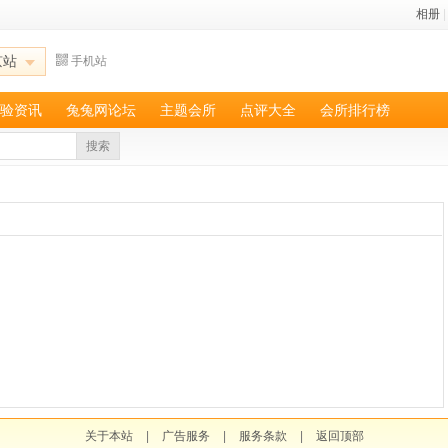
相册
|
京站
手机站
验资讯
兔兔网论坛
主题会所
点评大全
会所排行榜
搜索
关于本站
|
广告服务
|
服务条款
|
返回顶部