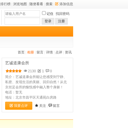
排行榜
|
浏览地图
|
随便看看
|
搜索
|
添加信息
记住
找回密码
登录
注册
首页
|
相册
|
留言
|
详情
|
点评
|
资讯
艺诚道康会所
2130
1
0
简介：艺诚道康会所能让您感受到宁静、
私密、发现生活的美丽、回归自然！从北
京丝足会所的愉悦感中融入整个身躯！
电话：暂无
地址：北京市昌平区天通苑白房路
我要点评
关注
|
留言