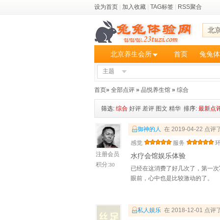
设为首页
|
加入收藏
|
TAG标签
|
RSS聚合
北
北京养生会所
首页
兔兔体
主题
首页
»
全部点评
»
品悦养生馆
»
综合
筛选:
综合
好评
差评
图文
精华
排序:
最新点
御神的人
在 2019-04-22 点评
感觉
服务
注册会员
水疗会馆娱乐体验
积分:
30
已经在这消费了好几次了，第一次
眼前，心中也是比较激动的了。
私人娱乐
在 2018-12-01 点评