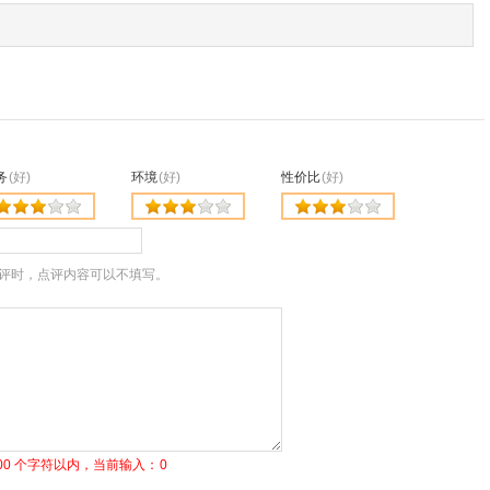
务
(好)
环境
(好)
性价比
(好)
评时，点评内容可以不填写。
1500 个字符以内，当前输入：
0