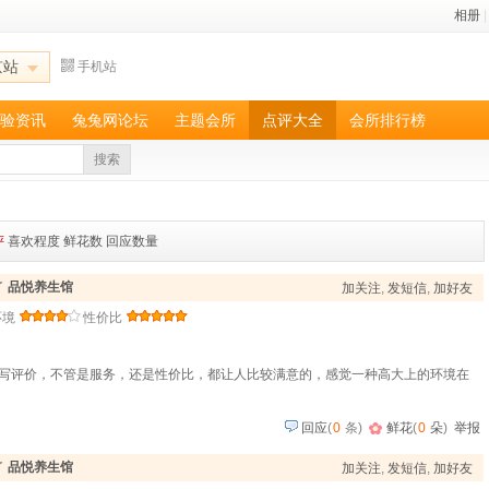
相册
|
京站
手机站
验资讯
兔兔网论坛
主题会所
点评大全
会所排行榜
搜索
评
喜欢程度
鲜花数
回应数量
了
品悦养生馆
加关注
,
发短信
,
加好友
环境
性价比
写评价，不管是服务，还是性价比，都让人比较满意的，感觉一种高大上的环境在
回应
(
0
条)
鲜花
(
0
朵
)
举报
了
品悦养生馆
加关注
,
发短信
,
加好友