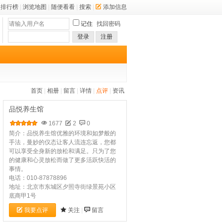
排行榜
|
浏览地图
|
随便看看
|
搜索
|
添加信息
记住
找回密码
登录
注册
首页
|
相册
|
留言
|
详情
|
点评
|
资讯
品悦养生馆
1677
2
0
简介：品悦养生馆优雅的环境和如梦般的
手法，曼妙的仪态让客人流连忘返，您都
可以享受全身新的放松和满足。只为了您
的健康和心灵放松而做了更多活跃快活的
事情。
电话：010-87878896
地址：北京市东城区夕照寺街绿景苑小区
底商甲1号
我要点评
关注
|
留言