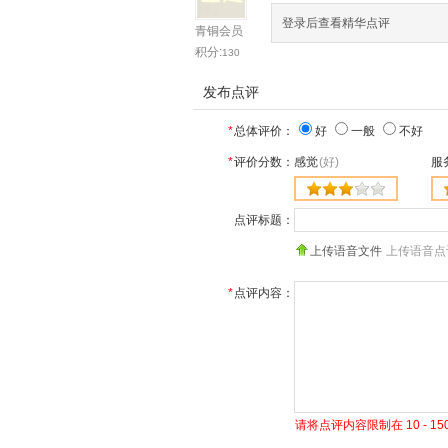
登录后查看精华点评
青铜会员
积分:
130
发布点评
*
总体评价：
好
一般
不好
*
评价分数：
感觉
(好)
服
点评标题：
上传语音文件
上传语音点
*
点评内容：
请将点评内容限制在 10 - 