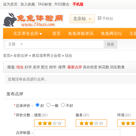
设为首页
|
加入收藏
|
TAG标签
|
RSS聚合
|
手机版
北京站
手机站
北京养生会所
首页
兔兔体验资讯
兔兔网论坛
主
主题
搜索
首页
»
全部点评
»
唐后濡养男士会馆
»
综合
筛选:
综合
好评
差评
图文
精华
排序:
最新点评
喜欢程度
鲜花数
回应数量
近期没有会员进行点评。
发布点评
*
总体评价：
好
一般
不好
*
评价分数：
感觉
(好)
服务
(好)
环境
(好)
点评标题：