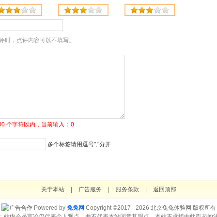
评时，点评内容可以不填写。
1500 个字符以内，当前输入：
0
多个标签请用逗号","分开
关于本站
|
广告服务
|
服务条款
|
返回顶部
Powered by
兔兔网
Copyright ©2017 - 2026
北京兔兔体验网
版权所有
：站内会员言论仅代表个人观点，并不代表本站同意其观点，本站不承担由此引起的