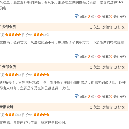
来这里，感觉蛮舒畅的体验，有礼貌，服务理念做的也是比较强，很喜欢这种SPA
的啦。
回应
(
0
条)
鲜花
(
0
朵
)
举报
了
天邵会所
加关注
,
发短信
,
加好友
环境
性价比
度也高，值得尝试，尺度做的还不错，顺便留了个联系方式，下次按摩的时候就感
回应
(
0
条)
鲜花
(
0
朵
)
举报
了
天邵会所
加关注
,
发短信
,
加好友
环境
性价比
就联系去了，首先说环境很干净，而且每个项目都做的很足，能感觉到很认真。各种
得出来服务，主要是享受也算是很值得一次吧。
回应
(
0
条)
鲜花
(
0
朵
)
举报
天邵会所
加关注
,
发短信
,
加好友
环境
性价比
存在感。具体内容很丰富，身材也是很棒啊。