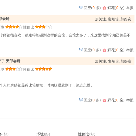
回应
(
0
条)
鲜花
(
0
朵
)
举报
邵会所
加关注
,
发短信
,
加好友
环境
性价比
疗师都很喜欢，很难得能碰到这样的会馆，会馆太多了，来这里找到个知己倒是不
回应
(
0
条)
鲜花
(
0
朵
)
举报
点评了
天邵会所
加关注
,
发短信
,
加好友
环境
性价比
个人的肩膀都显得比较放松，时间眨眼就到了，流连忘返。
回应
(
0
条)
鲜花
(
0
朵
)
举报
务
(好)
环境
(好)
性价比
(好)