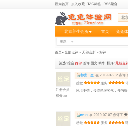
设为首页
|
加入收藏
|
TAG标签
|
RSS聚合
北
北京养生会所
首页
兔兔体
主题
首页
»
全部点评
»
天邵会所
»
好评
筛选:
综合
好评
差评
图文
精华
排序:
最新点
嘟囔一生
在 2019-07-12 点评
感觉
服务
注册会员
环境不错，接待也很客气，按的很
积分:
30
evan
在 2019-07-07 点评了
天
感觉
服务