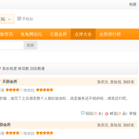
相册
|
京站
手机站
验资讯
兔兔网论坛
主题会所
点评大全
会所排行榜
搜索
评
喜欢程度
鲜花数
回应数量
了
天邵会所
加关注
,
发短信
,
加好友
环境
性价比
舒服，做完了之后感觉整个人都比较放松，就是服务还不错的啦，感觉还行吧。
回应
(
0
条)
鲜花
(
0
朵
)
举报
邵会所
加关注
,
发短信
,
加好友
环境
性价比