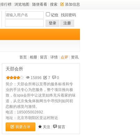
排行榜
|
浏览地图
|
随便看看
|
搜索
|
添加信息
记住
找回密码
登录
注册
首页
|
相册
|
留言
|
详情
|
点评
|
资讯
天邵会所
15896
7
0
简介：天邵会所将以至尊的服务标准和专
业的手法专心为您服务，整个项目推向极
致，在spa会所中让这里始终充斥着家的味
道，从北京兔兔体验网当中寻找到如同初
恋般的感觉与激情。
电话：185005002692
地址：北京市朝阳区亚运村附近
我要点评
关注
|
留言