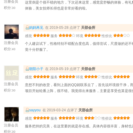
注册会员
这里倒是个很不错的地方，下次还来这里，感觉蛮舒畅的体验，有礼
积分:
30
体验，美女技师长得也是非常好看的啦。
妈妈再见
在 2019-05-28 点评了
天邵会所
感觉
服务
环境
性价比
注册会员
个人建议试下，性格特别不错配合度也高，值得尝试，尺度做的还不
积分:
40
觉十分舒服了。
朝阳小子
在 2019-05-19 点评了
天邵会所
感觉
服务
环境
性价比
注册会员
意想不到的收货，看到上面的QQ就联系去了，首先说环境很干净，
积分:
30
项目开始轮番上阵，很不错。我觉得出来服务，主要是享受也算是很
sayyou
在 2019-03-24 点评了
天邵会所
感觉
服务
环境
性价比
注册会员
服务把持的完美，在这里要的就是存在感。具体内容很丰富，身材也
积分:
30