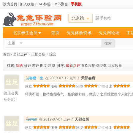
设为首页
|
加入收藏
|
TAG标签
|
RSS聚合
|
手机版
北京站
手机站
北京养生会所
首页
兔兔体验资讯
兔兔网论坛
主
主题
搜索
首页
»
全部点评
»
天邵会所
»
综合
筛选:
综合
好评
差评
图文
精华
排序:
最新点评
喜欢程度
鲜花数
回应数量
嘟囔一生
在 2019-07-12 点评了
天邵会所
感觉
服务
环境
性价比
注册会员
环境不错，接待也很客气，按的很舒服，做完了之后感觉整个人都比
积分:
30
evan
在 2019-07-07 点评了
天邵会所
感觉
服务
环境
性价比