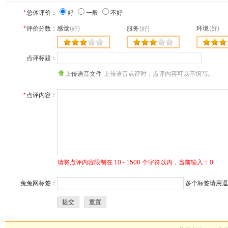
*
总体评价：
好
一般
不好
*
评价分数：
感觉
(好)
服务
(好)
环境
(好)
点评标题：
上传语音文件
上传语音点评时，点评内容可以不填写。
*
点评内容：
请将点评内容限制在 10 - 1500 个字符以内，当前输入：
0
兔兔网标签：
多个标签请用逗号
提交
重置