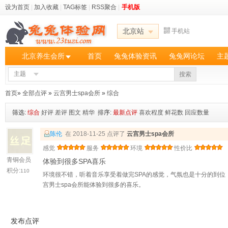
设为首页
|
加入收藏
|
TAG标签
|
RSS聚合
|
手机版
北京站
手机站
北京养生会所
首页
兔兔体验资讯
兔兔网论坛
主
主题
搜索
首页
»
全部点评
»
云宫男士spa会所
»
综合
筛选:
综合
好评
差评
图文
精华
排序:
最新点评
喜欢程度
鲜花数
回应数量
陈伦
在 2018-11-25 点评了
云宫男士spa会所
感觉
服务
环境
性价比
青铜会员
体验到很多SPA喜乐
积分:
110
环境很不错，听着音乐享受着做完SPA的感觉，气氛也是十分的到
宫男士spa会所能体验到很多的喜乐。
发布点评