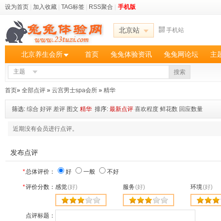
设为首页
|
加入收藏
|
TAG标签
|
RSS聚合
|
手机版
北京站
手机站
北京养生会所
首页
兔兔体验资讯
兔兔网论坛
主
主题
搜索
首页
»
全部点评
»
云宫男士spa会所
»
精华
筛选:
综合
好评
差评
图文
精华
排序:
最新点评
喜欢程度
鲜花数
回应数量
近期没有会员进行点评。
发布点评
*
总体评价：
好
一般
不好
*
评价分数：
感觉
(好)
服务
(好)
环境
(好)
点评标题：