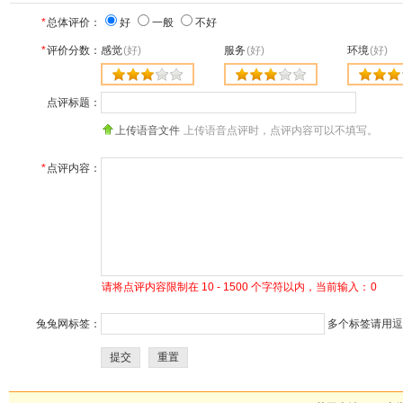
*
总体评价：
好
一般
不好
*
评价分数：
感觉
(好)
服务
(好)
环境
(好)
点评标题：
上传语音文件
上传语音点评时，点评内容可以不填写。
*
点评内容：
请将点评内容限制在 10 - 1500 个字符以内，当前输入：
0
兔兔网标签：
多个标签请用逗号
提交
重置