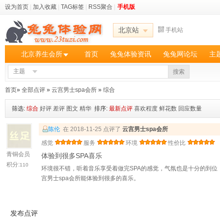
设为首页
|
加入收藏
|
TAG标签
|
RSS聚合
|
手机版
北京站
手机站
北京养生会所
首页
兔兔体验资讯
兔兔网论坛
主
主题
搜索
首页
»
全部点评
»
云宫男士spa会所
»
综合
筛选:
综合
好评
差评
图文
精华
排序:
最新点评
喜欢程度
鲜花数
回应数量
陈伦
在 2018-11-25 点评了
云宫男士spa会所
感觉
服务
环境
性价比
青铜会员
体验到很多SPA喜乐
积分:
110
环境很不错，听着音乐享受着做完SPA的感觉，气氛也是十分的到
宫男士spa会所能体验到很多的喜乐。
发布点评