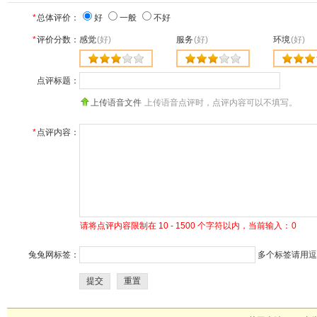
*
总体评价：
好
一般
不好
*
评价分数：
感觉
(好)
服务
(好)
环境
(好)
点评标题：
上传语音文件
上传语音点评时，点评内容可以不填写。
*
点评内容：
请将点评内容限制在 10 - 1500 个字符以内，当前输入：
0
兔兔网标签：
多个标签请用逗号
提交
重置