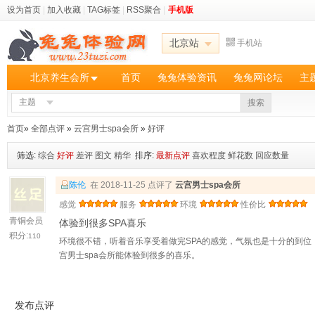
设为首页
|
加入收藏
|
TAG标签
|
RSS聚合
|
手机版
北京站
手机站
北京养生会所
首页
兔兔体验资讯
兔兔网论坛
主
主题
搜索
首页
»
全部点评
»
云宫男士spa会所
»
好评
筛选:
综合
好评
差评
图文
精华
排序:
最新点评
喜欢程度
鲜花数
回应数量
陈伦
在 2018-11-25 点评了
云宫男士spa会所
感觉
服务
环境
性价比
青铜会员
体验到很多SPA喜乐
积分:
110
环境很不错，听着音乐享受着做完SPA的感觉，气氛也是十分的到
宫男士spa会所能体验到很多的喜乐。
发布点评